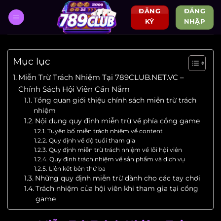
Bỏ
ĐĂNG
ĐĂNG
qua
KÝ
NHẬP
nội
dung
Mục lục
Miễn Trừ Trách Nhiệm Tại 789CLUB.NET.VC –
Chính Sách Hội Viên Cần Nắm
Tổng quan giới thiệu chính sách miễn trừ trách
nhiệm
Nội dung quy định miễn trừ về phía cổng game
Tuyên bố miễn trách nhiệm về content
Quy định về độ tuổi tham gia
Quy định miễn trừ trách nhiệm về lỗi hội viên
Quy định trách nhiệm về sản phẩm và dịch vụ
Liên kết bên thứ ba
Những quy định miễn trừ dành cho các tay chơi
Trách nhiệm của hội viên khi tham gia tại cổng
game