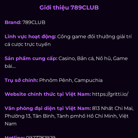
Giới thiệu 789CLUB
Brand:
789CLUB
Lĩnh vực hoạt động:
Cổng game đổi thưởng giải trí
cá cược trực tuyến
Sản phẩm cung cấp:
Casino, Bắn cá, Nổ hũ, Game
bài....
Trụ sở chính:
Phnôm Pênh, Campuchia
Website chính thức tại Việt Nam:
https://gritti.io/
Văn phòng đại diện tại Việt Nam:
813 Nhất Chi Mai,
Phường 13, Tân Bình, Tành pmhố Hồ Chí Minh, Việt
Nam
Hotline:
0927782929