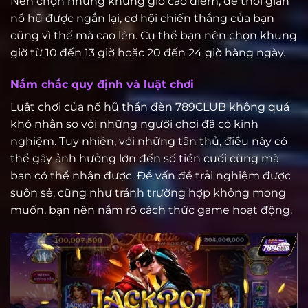
Nên chọn những khung giờ cao điểm, để thời gian
nổ hũ được ngắn lại, cơ hội chiến thắng của bạn
cũng vì thế mà cao lên. Cụ thể bạn nên chọn khung
giờ từ 10 đến 13 giờ hoặc 20 đến 24 giờ hàng ngày.
Nắm chắc quy định và luật chơi
Luật chơi của nổ hũ thần đèn 789CLUB không quá
khó nhằn so với những người chơi đã có kinh
nghiệm. Tuy nhiên, với những tân thủ, điều này có
thể gây ảnh hưởng lớn đến số tiền cuối cùng mà
bạn có thể nhận được. Để vấn đề trải nghiệm được
suôn sẻ, cũng như tránh trường hợp không mong
muốn, bạn nên nắm rõ cách thức game hoạt động.