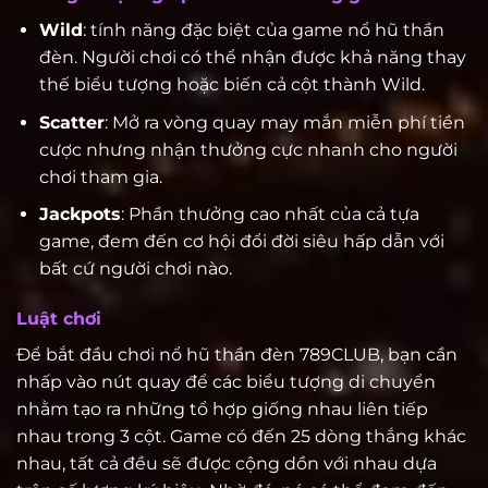
Wild
: tính năng đặc biệt của game nổ hũ thần
đèn. Người chơi có thể nhận được khả năng thay
thế biểu tượng hoặc biến cả cột thành Wild.
Scatter
: Mở ra vòng quay may mắn miễn phí tiền
cược nhưng nhận thưởng cực nhanh cho người
chơi tham gia.
Jackpots
: Phần thưởng cao nhất của cả tựa
game, đem đến cơ hội đổi đời siêu hấp dẫn với
bất cứ người chơi nào.
Luật chơi
Để bắt đầu chơi nổ hũ thần đèn 789CLUB, bạn cần
nhấp vào nút quay để các biểu tượng di chuyển
nhằm tạo ra những tổ hợp giống nhau liên tiếp
nhau trong 3 cột. Game có đến 25 dòng thắng khác
nhau, tất cả đều sẽ được cộng dồn với nhau dựa